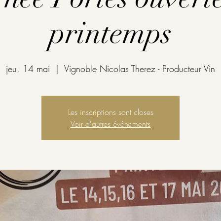
printemps
jeu. 14 mai
  |  
Vignoble Nicolas Therez - Producteur Vin
Les inscriptions sont closes
Voir d'autres événements