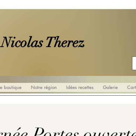
 Nicolas Therez
e boutique
Notre région
Idées recettes
Galerie
Car
née Portes ouvert