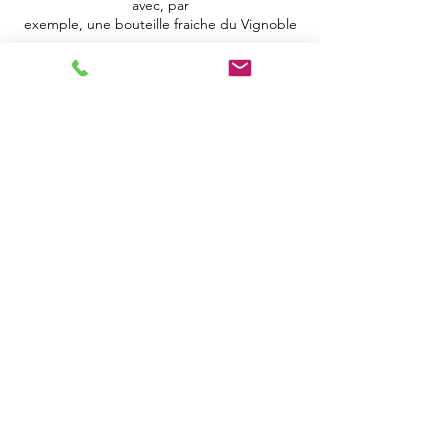
avec, par
exemple, une bouteille fraiche du Vignoble
Une région fascinante
Notre Vignoble est aussi situé au cœur d’un
pays magnifique chargé d’histoire. Vous
pourrez
cheminer sur la route des châteaux Cathares,
visiter la cité de Carcassonne, vous détendre
dans une
des stations thermales, en montagne ou en
bord de mer, ceci à une moins d’heure du
gnoble
Vi